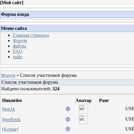
[
Мой сайт
]
Форма входа
Меню сайта
Главная страница
Форум
файлы
FAQ
radio
Форум
»
Список участников форума
Список участников форума
Найдено пользователей:
324
Никнейм
Аватар
Ранг
US
$em1k
US
$meRtnik
US
(Komar)