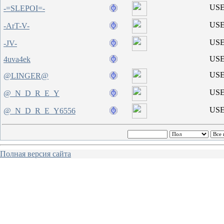
US
-=SLEPOI=-
US
-ArT-V-
US
-JV-
US
4uva4ek
US
@LINGER@
US
@_N_D_R_E_Y
US
@_N_D_R_E_Y6556
Полная версия сайта