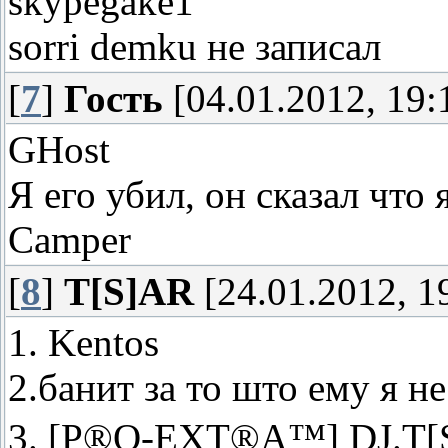
skypegake1
sorri demku не записал
[
7
]
Гость
[04.01.2012, 19:
GHost
Я его убил, он сказал что 
Camper
[
8
]
T[S]AR
[24.01.2012, 1
1. Kentos
2.банит за то што ему я н
3. [P®O-EXT®A™] DJ.T[