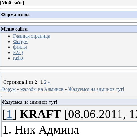
[
Мой сайт
]
Форма входа
Меню сайта
Главная страница
Форум
файлы
FAQ
radio
Страница
1
из
2
1
2
»
Форум
»
жалобы на Админов
»
Жалуемся на админов тут!
Жалуемся на админов тут!
[
1
]
KRAFT
[08.06.2011, 1
1. Ник Админа