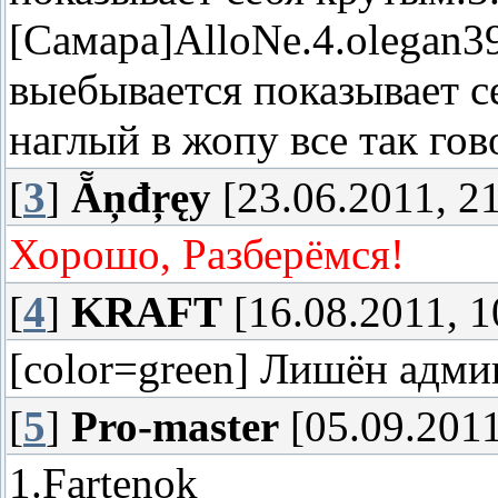
[Самара]AlloNe.4.olegan3
выебывается показывает с
наглый в жопу все так гов
[
3
]
Ẵņđŗęy
[23.06.2011, 21
Хорошо, Разберёмся!
[
4
]
KRAFT
[16.08.2011, 1
[color=green] Лишён адми
[
5
]
Pro-master
[05.09.2011
1.Fartenok