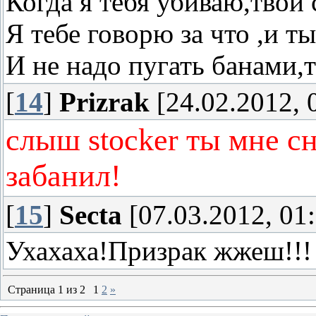
Когда я тебя убиваю,твои 
Я тебе говорю за что ,и т
И не надо пугать банами,т
[
14
]
Prizrak
[24.02.2012, 
слыш stocker ты мне сн
забанил!
[
15
]
Secta
[07.03.2012, 01
Ухахаха!Призрак жжеш!!!
Страница
1
из
2
1
2
»