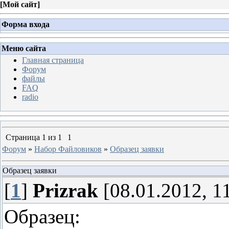
[
Мой сайт
]
Форма входа
Меню сайта
Главная страница
Форум
файлы
FAQ
radio
Страница
1
из
1
1
Форум
»
Набор Файловиков
»
Образец заявки
Образец заявки
[
1
]
Prizrak
[08.01.2012, 1
Образец: