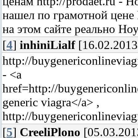
ценам http://prodaet.ru - 
нашел по грамотной цене 
на этом сайте реально Но
[
4
]
inhiniLialf
[16.02.2013
http://buygenericonlinevia
- <a
href=http://buygenericonl
generic viagra</a> ,
http://buygenericonlinevia
[
5
]
CreeliPlono
[05.03.201