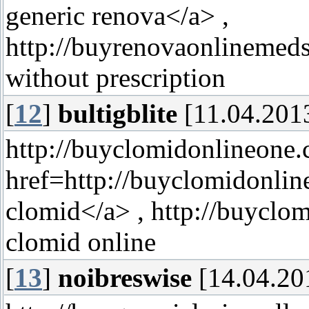
generic renova</a> ,
http://buyrenovaonlinemed
without prescription
[
12
]
bultigblite
[11.04.2013
http://buyclomidonlineone.
href=http://buyclomidonli
clomid</a> , http://buycl
clomid online
[
13
]
noibreswise
[14.04.20