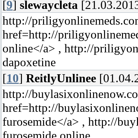
[
9
]
slewaycleta
[21.03.2013
http://priligyonlinemeds.co
href=http://priligyonlinem
online</a> , http://priligy
dapoxetine
[
10
]
ReitlyUnlinee
[01.04.
http://buylasixonlinenow.c
href=http://buylasixonlin
furosemide</a> , http://bu
furosemide online