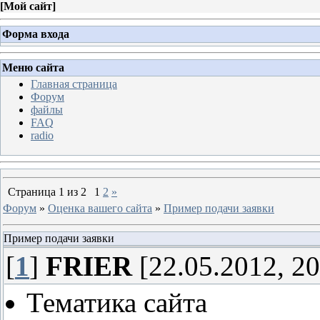
[
Мой сайт
]
Форма входа
Меню сайта
Главная страница
Форум
файлы
FAQ
radio
Страница
1
из
2
1
2
»
Форум
»
Оценка вашего сайта
»
Пример подачи заявки
Пример подачи заявки
[
1
]
FRIER
[22.05.2012, 20
Тематика сайта