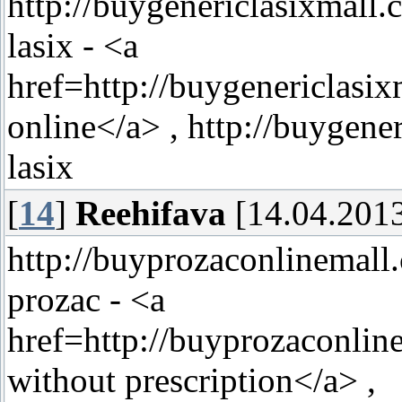
http://buygenericlasixmall
lasix - <a
href=http://buygenericlasi
online</a> , http://buygene
lasix
[
14
]
Reehifava
[14.04.2013
http://buyprozaconlinemall
prozac - <a
href=http://buyprozaconlin
without prescription</a> ,