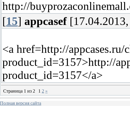
http://buyprozaconlinemall
[
15
]
appcasef
[17.04.2013,
<a href=http://appcases.ru/
product_id=3157>http://app
product_id=3157</a>
Страница
1
из
2
1
2
»
Полная версия сайта