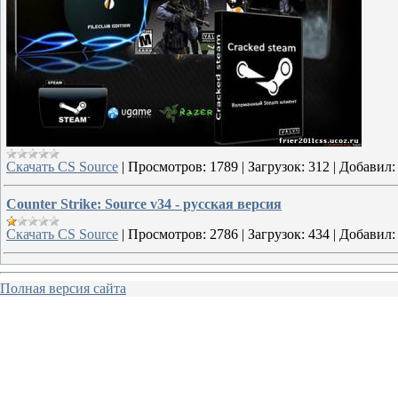
Скачать CS Source
|
Просмотров:
1789
|
Загрузок:
312
|
Добавил:
Counter Strike: Source v34 - русская версия
Скачать CS Source
|
Просмотров:
2786
|
Загрузок:
434
|
Добавил:
Полная версия сайта