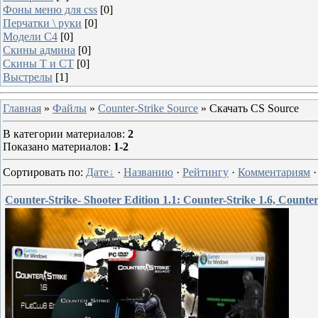
Фоны меню для css
[0]
Перчатки \ руки
[0]
Модели C4
[0]
Скины админа
[0]
Скины T и CT
[0]
Выстрелы
[1]
Главная
»
Файлы
»
Counter-Strike Source
» Скачать CS Source
В категории материалов
:
2
Показано материалов
:
1-2
Сортировать по
:
Дате
·
Названию
·
Рейтингу
·
Комментариям
Counter-Strike- Shooter Edition 1.1: Counter-Strike 1.6, Count