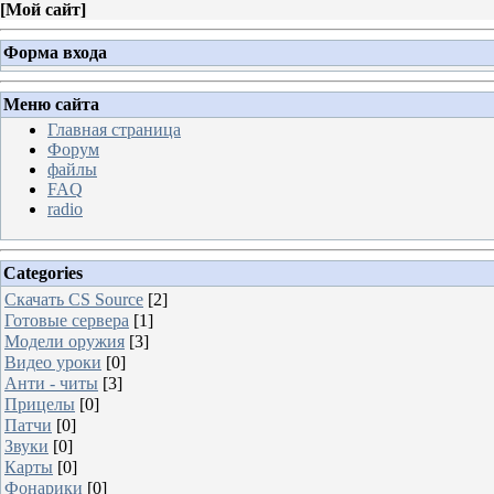
[
Мой сайт
]
Форма входа
Меню сайта
Главная страница
Форум
файлы
FAQ
radio
Categories
Скачать CS Source
[2]
Готовые сервера
[1]
Модели оружия
[3]
Видео уроки
[0]
Анти - читы
[3]
Прицелы
[0]
Патчи
[0]
Звуки
[0]
Карты
[0]
Фонарики
[0]