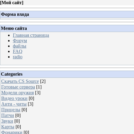
[
Мой сайт
]
Форма входа
Меню сайта
Главная страница
Форум
файлы
FAQ
radio
Categories
Скачать CS Source
[2]
Готовые сервера
[1]
Модели оружия
[3]
Видео уроки
[0]
Анти - читы
[3]
Прицелы
[0]
Патчи
[0]
Звуки
[0]
Карты
[0]
Фонарики
[0]