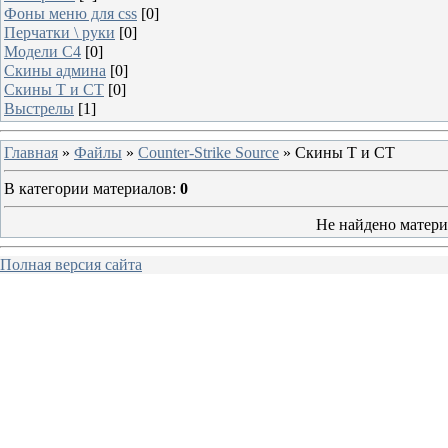
Фоны меню для css
[0]
Перчатки \ руки
[0]
Модели C4
[0]
Скины админа
[0]
Скины T и CT
[0]
Выстрелы
[1]
Главная
»
Файлы
»
Counter-Strike Source
» Скины T и CT
В категории материалов
:
0
Не найдено матери
Полная версия сайта