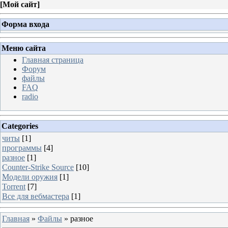
[
Мой сайт
]
Форма входа
Меню сайта
Главная страница
Форум
файлы
FAQ
radio
Categories
читы
[1]
программы
[4]
разное
[1]
Counter-Strike Source
[10]
Модели оружия
[1]
Torrent
[7]
Все для вебмастера
[1]
Главная
»
Файлы
» разное