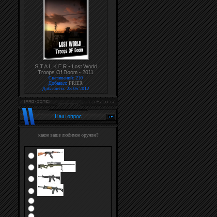
S.T.A.L.K.E.R - Lost World
Troops Of Doom - 2011
Скачиваний: 210
Добавил:
FRIER
Добавлено: 25.05.2012
Наш опрос
какое ваше любимое оружие?