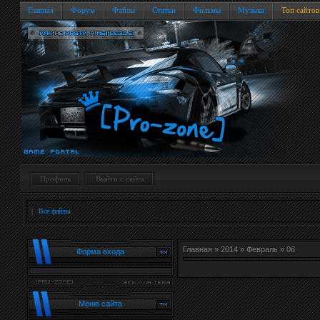
Главная
Форум
Файлы
Статьи
Фильмы
Музыка
Топ сайтов
Профиль
Выйти с сайта
|
Все файлы
Главная
»
2014
»
Февраль
»
06
Форма входа
Меню сайта