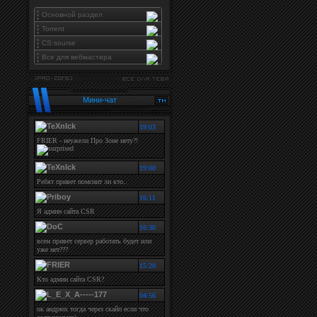
Основной раздел
Torrent
CS:sourse
Все для вебмастера
Мини-чат