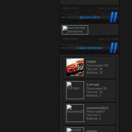
Друзья сайта
Самые активные
FRIER
Репутация:105
Постов: 28
Файлов: 20
ТУРЧИК
Репутация:39
Постов: 15
Файлов: 3
tubaretka2012
Репутация:0
Постов: 0
Файлов: 2
strelok